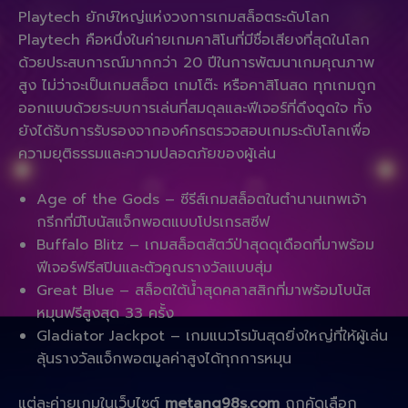
Playtech ยักษ์ใหญ่แห่งวงการเกมสล็อตระดับโลก
Playtech คือหนึ่งในค่ายเกมคาสิโนที่มีชื่อเสียงที่สุดในโลก
ด้วยประสบการณ์มากกว่า 20 ปีในการพัฒนาเกมคุณภาพ
สูง ไม่ว่าจะเป็นเกมสล็อต เกมโต๊ะ หรือคาสิโนสด ทุกเกมถูก
ออกแบบด้วยระบบการเล่นที่สมดุลและฟีเจอร์ที่ดึงดูดใจ ทั้ง
ยังได้รับการรับรองจากองค์กรตรวจสอบเกมระดับโลกเพื่อ
ความยุติธรรมและความปลอดภัยของผู้เล่น
Age of the Gods – ซีรีส์เกมสล็อตในตำนานเทพเจ้า
กรีกที่มีโบนัสแจ็กพอตแบบโปรเกรสซีฟ
Buffalo Blitz – เกมสล็อตสัตว์ป่าสุดดุเดือดที่มาพร้อม
ฟีเจอร์ฟรีสปินและตัวคูณรางวัลแบบสุ่ม
Great Blue – สล็อตใต้น้ำสุดคลาสสิกที่มาพร้อมโบนัส
หมุนฟรีสูงสุด 33 ครั้ง
Gladiator Jackpot – เกมแนวโรมันสุดยิ่งใหญ่ที่ให้ผู้เล่น
ลุ้นรางวัลแจ็กพอตมูลค่าสูงได้ทุกการหมุน
แต่ละค่ายเกมในเว็บไซต์
metang98s.com
ถูกคัดเลือก