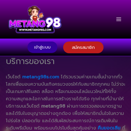
Skip
to
content
สมัครสมาชิก
เข้าสู่ระบบ
บริการของเรา
เว็บไซต์
metang98s.com
ได้รวบรวมค่ายเกมชั้นนำจากทั่ว
โลกเพื่อมอบความบันเทิงครบวงจรให้กับสมาชิกทุกคน ไม่ว่าจะ
เป็นเกมคาสิโนสด สล็อต หรือเกมออนไลน์แนวใหม่ที่ให้ทั้ง
ความสนุกและโอกาสในการสร้างรายได้จริง ทุกค่ายที่นำมาให้
บริการบนเว็บไซต์
metang98
ผ่านการตรวจสอบมาตรฐาน
และได้รับใบอนุญาตอย่างถูกต้อง เพื่อให้สมาชิกมั่นใจในความ
โปร่งใส ปลอดภัย และได้สัมผัสประสบการณ์การเดิมพันใน
ระดับพรีเมียม พร้อมระบบโปรโมชั่นสุดคุ้มอย่าง
คืนยอดเสีย
ที่