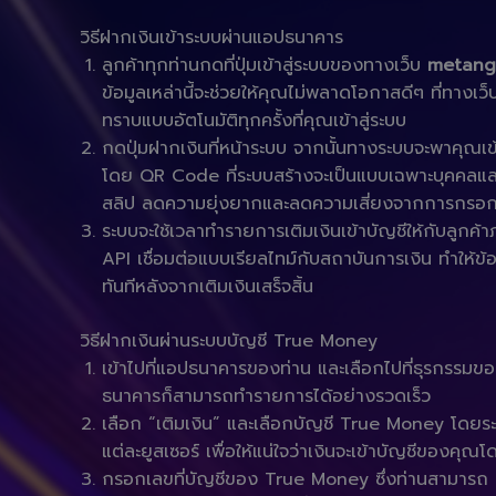
วิธีฝากเงินเข้าระบบผ่านแอปธนาคาร
ลูกค้าทุกท่านกดที่ปุ่มเข้าสู่ระบบของทางเว็บ
metang
ข้อมูลเหล่านี้จะช่วยให้คุณไม่พลาดโอกาสดีๆ ที่ทางเ
ทราบแบบอัตโนมัติทุกครั้งที่คุณเข้าสู่ระบบ
กดปุ่มฝากเงินที่หน้าระบบ จากนั้นทางระบบจะพาคุณเ
โดย QR Code ที่ระบบสร้างจะเป็นแบบเฉพาะบุคคลและ
สลิป ลดความยุ่งยากและลดความเสี่ยงจากการกรอกข้อ
ระบบจะใช้เวลาทำรายการเติมเงินเข้าบัญชีให้กับลูก
API เชื่อมต่อแบบเรียลไทม์กับสถาบันการเงิน ทำให้ข้อม
ทันทีหลังจากเติมเงินเสร็จสิ้น
วิธีฝากเงินผ่านระบบบัญชี True Money
เข้าไปที่แอปธนาคารของท่าน และเลือกไปที่ธุรกรรมของ
ธนาคารก็สามารถทำรายการได้อย่างรวดเร็ว
เลือก “เติมเงิน” และเลือกบัญชี True Money โด
แต่ละยูสเซอร์ เพื่อให้แน่ใจว่าเงินจะเข้าบัญชีของคุณโ
กรอกเลขที่บัญชีของ True Money ซึ่งท่านสามารถ 