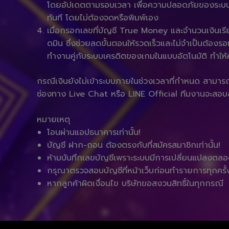
โดยอัปเดตตามรอบเวลา เพื่อความปลอดภัยของระบบกา
ทันที โดยไม่ต้องจดหรือพิมพ์เอง
เมื่อกรอกเลขที่บัญชี True Money และจำนวนเงินเรี
ดมิน ซึ่งช่วยลดขั้นตอนให้รวดเร็วและไม่จำเป็นต้องร
ทำงานคู่กับระบบเครดิตของเกมในแบบอัตโนมัติ ทำให้คุณ
กรณีเงินยังไม่เข้าระบบภายในช่วงเวลาที่กำหนด สามาร
ช่องทาง Live Chat หรือ LINE Official ทีมงานจะสอบ
หมายเหตุ
โอนผ่านแอปธนาคารเท่านั้น!
บัญชี ฝาก-ถอน ต้องตรงกับที่สมัครสมาชิกเท่านั้น!
ห้ามบันทึกเลขบัญชีเพราะระบบมีการเปลี่ยนแปลงตล
กรุณาตรวจสอบบัญชีที่หน้าเว็บก่อนทำรายการทุกครั้
หากลูกค้าผิดเงื่อนไข บริษัทขอสงวนสิทธิ์ในทุกกรณี